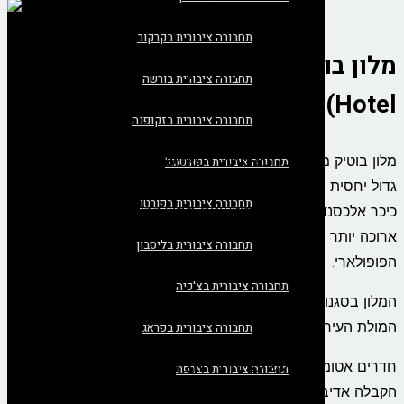
תחבורה ציבורית בקרקוב
מלון בוטיק גרדן (Garden Boutique
תחבורה ציבורית בורשה
Hotel) – 4 כוכבים
תחבורה ציבורית בזקופנה
מלון בוטיק מרכזי ברובע מיטה המאפשר הליכה קצרה למספר
תחבורה ציבורית בפורטוגל
גדול יחסית של אתרים מבוקשים בעיר. שדרת אונטר דן לינדן,
תחבורה ציבורית בפורטו
כיכר אלכסנדרפלץ ואי המוזיאונים ממש קרובים והליכה מעט
ארוכה יותר תביא אתכם לשער ברנדנבורג או האקשייר מרקט
תחבורה ציבורית בליסבון
הפופולארי.
תחבורה ציבורית בצ'כיה
המלון בסגנון קלאסי כולל גן עתיק לאווירה שלווה ורגועה ללא
המולת העיר שמסביב לו.
תחבורה ציבורית בפראג
חדרים אטומים לרעש עם חדר רחצה ומיטה נוחה. צוות דלפק
תחבורה ציבורית בצרפת
הקבלה אדיב ויעזור לכם בתכנון סיורים בעיר או דרכי גישה