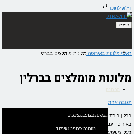
דילוג לתוכן
תפריט
עמוד הבית
ראשי
מלונות באירופה
מלונות מומלצים בברלין
מלונות מומלצים בברלין
תחבורה
תגובה אחת
תחבורה ציבורית באירופה
ברלין בירת גרמניה היא ללא ספק אחת הערים הכי מעניינות
באירופה עם היסטוריה עשירה (לא תמיד חיובית) ומבנים רבים
תחבורה ציבורית באירלנד
בעלי משמעות היסטורית ורב תרבותית. בניגוד לאפרוריות של