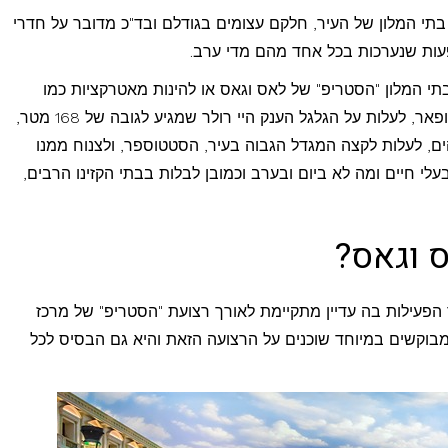
תי המלון של העיר, חלקם עצומים בגודלם ובד"כ מדובר על חדרי
פעות שנערכות בכל אחד מהם מדי ערב.
תי המלון "הסטריפ" של לאס וגאס או להינות מאטרקציות כמו
מסלול המרוצים עליו תוכלו לנסוע ברכבי מרוץ ופאר, לעלות על הגלגל הענק היי רולר שמגיע לגובה של 168 מטר,
ם, לעלות לקצה המגדל הגבוה בעיר, הסטטוספר, ולצנוח ממנו
עלי חיים ומה לא ביום ובערב וכמובן לבלות בבתי הקזינו הרבים,
ס וגאס?
הפעילות בה עדיין מתקיימת לאורך רצועת "הסטריפ" של מרכז
בוקשים במיוחד שוכנים על הרצועה הזאת והיא גם הבסיס לכל