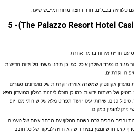
עם טלוויזיה בכבלים, חדר רחצה מרווח ומייבש שיער.
מלון וקזינו דה פאלאצו (The Palazzo Resort Hotel Casino)- 5
 עם חוויית אירוח ברמה אחרת.
 מגורים נפרד ושולחן אוכל. כמו כן תיהנו משתי טלוויזיות חדישות
בריכות חיצוניות, את מועדון אקוונטיק שמשרה אווירה יוקרתית של מועדונים סגורים
ז קניות גראנד קאנל עם 50 חנויות בוטיק של רשתות ידועות. כמו כן תוכלו ליהנות במלון ממועדון ספא
 טיפול פנים, שירותי עיסוי ועוד תפריט מלא של שירותי מכון יופי
י ניתן להזמין במקום.
ביותר שמרנו לסוף – מעל 80 מסעדות וברים מחכים לכם בשטח המלון! עם מבחר עצום של טעמים
 קזינו חדש ונוצץ במיוחד שהוא חוויה לביקור של כל חובבי