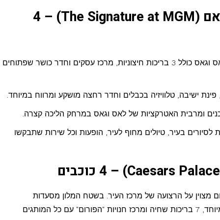
מלון דה סיגנצ'ר אט אם ג'י אם (The Signature at MGM) – 4
מלון מודרני מפואר על רצועת "הסטריפ" של לאס וגאס כולל 3 בריכות חיצוניות, מרכז עסקים וחדר כושר שפתוחים
פינת ישיבה, טלוויזיה בכבלים וחדר רחצה מושקע ומרווח במיוחד.
כנים ומרבית האטרקציות של לאס וגאס במרחק הליכה קצרה.
 לסיורים בעיר, טיולים מחוף לעיר, הופעות וכל שירות שתבקשו
ם מצוין על הרצועה של מרכז העיר. בשטח המלון מסעדות
מפורסמות (גורדון ראמזי ועוד), ספא יוקרתי במיוחד, 7 בריכות שחיה ומרכז חנויות "הפורום" עם כל המותגים