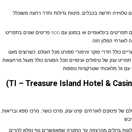
 טלוויזיה חדשה בכבלים, מיטות גדולות וחדר רחצה משוכלל
במלון תוכלו לסעוד בכמה מסעדות מפוארות עם תפריטים בינלאומיים או במזנון עם 500 פריטים שונים בתפריט!
לאורחי המלון הזה.
ים כולל חדרי פוקר והימורי ספורט מכל העולם. כשרוצים מעט
פריט ענק של טיפולים ועיסויים מכל הסוגים כולל מעגל מרחצאות
עם גל מלאכותי ואטרקציות נוספות.
מלון וקזינו טרז'ר איילנד (TI – Treasure Island Hotel & Casino)
ם של פינוקים לאורחים: קזינו ענק, מרכז כושר, מרכז ספא ובריאות,
יבש.
לונות גדולים מהרצפה עד התקרה שמאפשרים נוף נפלא להרים