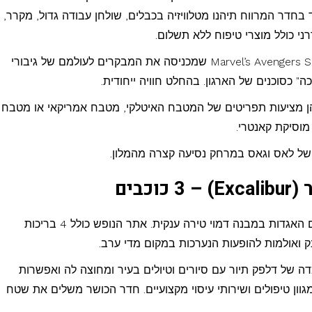
בחדר המרווח תיהנו מטלוויזיה בכבלים, שולחן עבודה גדול, מקרר,
י כולל מוצרי טיפוח ללא תשלום.
במלון ישנה אטרקציה חדשה יחסית Marvel’s Avengers S.T.A.T.I.O.N שמכניסה את המבקרים לעולמם של גיבורי
" כסוכנים של הארגון. בהחלט חוויה ייחודית.
מציעות תפריטים של המטבח האיטלקי, מטבח אמריקאי או מטבח
 מוסיקת קאנטרי.
של לאס וגאס במרחק נסיעה קצרה מהמלון.
כבים
במרכז הסטריפ ניצב לו מלון שכמו נלקח מעולם האגדות במבנה דמוי טירה ענקית. אתר הנופש כולל 4 בריכות
ה של דלפק תיור עם סיורים וטיולים בעיר ומחוצה לה ואפשרות
וון טיפולים ושירותי עיסוי מקצועיים. חדר הכושר משלים את שטח