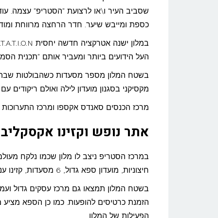
שסביב העיר ו\או לרצועת "הסטריפ" עצמה. עוד 
כספת ומייבש שיער. חדר הרחצה מרווחת ומודרנ
העל הידועים ביותר ומעביר אותם "תכנית הסמכה
בשטח המלון מספר מסעדות כשהבולטות שבהן 
מקסיקני בסגנון מועדון לילה ואולם ריקודים עם
מרכז הכנסים סאנדס אקספו ומרכז התערוכות 
אתר נופש וקזינו אקסקליבר (Excalibur) – 3 כו
חיצוניות, מועדון ספא גדול, 6 מסעדות, קזינו ענק ואולמות להופעות הנערכות במקום מדי ערב.
בשטח המלון תמצאו גם מרכז עסקים גדול ועמד
הזמנת כרטיסים להופעות. כמו כן הספא מציע מג
הפעילות של המלון.