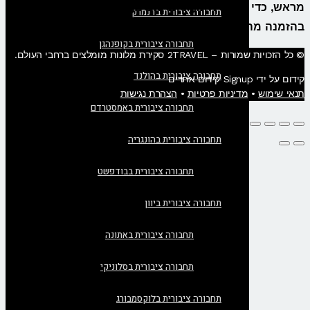
מראש, כדי להבטיח מחירים טובים, זולים ואטרקטיביים יותר
תחבורה ציבורית בדנמרק
בהזמנה מהרגע להרגע.
תחבורה ציבורית בקופנהגן
© כל הזכויות שמורות – 2TRAVEL סקירת מלונות מומלצים ברחבי העולם.
תחבורה ציבורית בהולנד
קידום על ידי Signup קידום אתרים
תנאי שימוש
•
מדיניות פרטיות
•
הצהרת נגישות
תחבורה ציבורית באמסטרדם
תחבורה ציבורית בהונגריה
תחבורה ציבורית בבודפשט
תחבורה ציבורית ביוון
תחבורה ציבורית באתונה
תחבורה ציבורית בסלוניקי
תחבורה ציבורית בלוקסמבורג