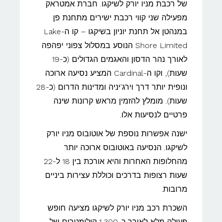
של רכבת מניו יורק לשיקגו. חברת אמטראק
מפעילה שני קווי רכבת ישירים מתחנת פן
במנהטן אל תחנת יוניון בשיקגו – קו ה-Lake
Shore Limited הנוסע במסלול צפוני יפהפה
לאורך נהר הדסון והאגמים הגדולים (כ-19
שעות), וקו ה-Cardinal המציע נסיעה ארוכה
ונופית יותר דרך וירג'יניה ומדינות הדרום (כ-28
שעות). מומלץ להזמין מראש קרונות שינה
פרטיים לנסיעות אלו.
ישנה אפשרות נוספת של אוטובוס מניו יורק
לשיקגו. הנסיעה באוטובוס ארוכה יותר
מהחלופות האחרות והיא אורכת בין 18 ל-22
שעות רצופות בדרכים וכוללת עצירות ביניים
מרובות.
השכרת רכב מניו יורק לשיקגו מציעה חופש
פעולה מלא לאורך כ-1,300 קילומטרים של