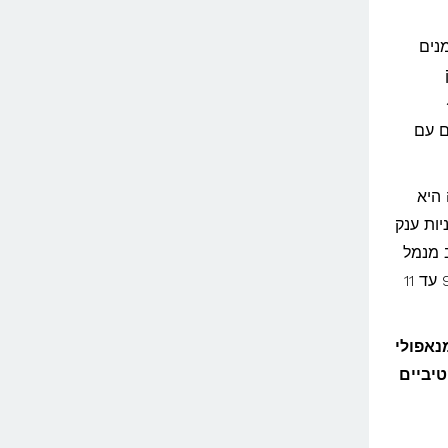
נים
490
A2), משם עולים עם
 היא
יות ענק
גות מדי ערב מנמל
נאפולי ומגיעות ישירות לנמל פלרמו בבוקר שלמחרת, בתוך כ-9 עד 11
נאפולי
טיביים