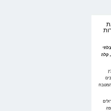
את
ות
בלתי
למהירה, קלה
ן
בים
והמטבח
ולים
פה