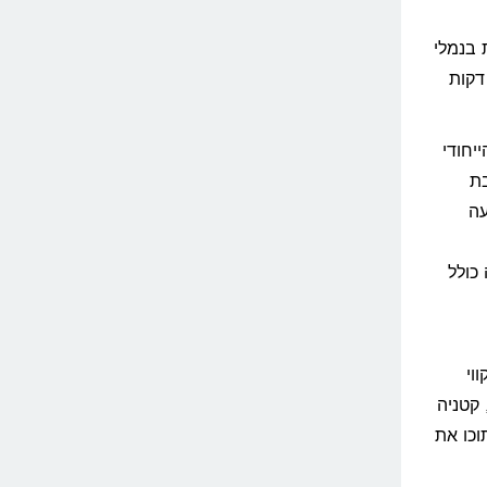
 נאפולי (NAP) ונוחתות בנמלי
ה של קטניה (CTA) או פלרמו (PMO) בתוך כ-50 עד 60 דקות
יחודי
וי רכבת
עה
כולל
וי
 קטניה
וכו את