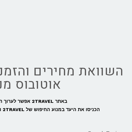
השוואת מחירים והזמנת
אוטובוס מנא
באתר 2TRAVEL אפשר לערוך השוואת מחירים מהירה, קלה וחכמה לכל נסיעה מנאפולי לסיציליה,
הכניסו את היעד במנוע החיפוש של 2TRAVEL ותוכלו להזמין כרטיסי טיסה, רכבת, מעבורות או אוטובוס מנאפולי לסיציליה בקלות: