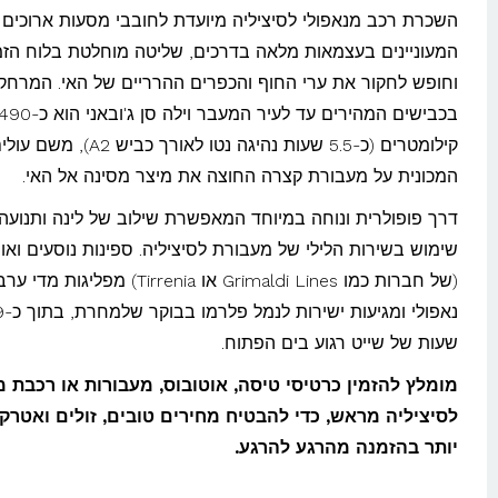
השכרת רכב מנאפולי לסיציליה מיועדת לחובבי מסעות ארוכים
המעוניינים בעצמאות מלאה בדרכים, שליטה מוחלטת בלוח הזמ
וחופש לחקור את ערי החוף והכפרים ההרריים של האי. המרחק
בכבישים המהירים עד לעיר המעבר וילה סן ג'ובאני הוא כ-
קילומטרים (כ-5.5 שעות נהיגה נטו לאורך כביש 
המכונית על מעבורת קצרה החוצה את מיצר מסינה אל האי.
דרך פופולרית ונוחה במיוחד המאפשרת שילוב של לינה ותנועה
שימוש בשירות הלילי של מעבורת לסיציליה. ספינות נוסעים ואונ
(של חברות כמו Grimaldi Lines או Tirrenia) מפלי
שעות של שייט רגוע בים הפתוח.
מומלץ להזמין כרטיסי טיסה, אוטובוס, מעבורות או רכבת מ
לסיציליה מראש, כדי להבטיח מחירים טובים, זולים ואטרק
יותר בהזמנה מהרגע להרגע.