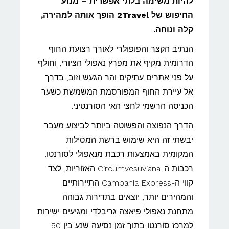
להיות משימה בלתי אפשרית – מנוע
החיפוש של 2Travel הופך אותה למהירה,
קלה ונוחה.
הנתיב הקצר והפופולרי לאורך רצועת החוף
הדרומית מקיף את מפרץ נאפולי הציורי, וחולף
על פני אתרים עתיקים והר הגעש וזוב, בדרך
אל עיירת החוף המפורסמת המשמשת כשער
הכניסה הרשמי לחצי האי הסורנטיני.
הדרך הנפוצה והפשוטה ביותר לביצוע מעבר
יבשתי זה היא שימוש ברשת המסילות
המקומית באמצעות רכבת מנאפולי לסורנטו.
רכבות ה-Circumvesuviana האזוריות, לצד
קווי ה-Campania Express התיירותיים
והמהירים יותר, יוצאים בתדירות גבוהה
מתחנת נאפולי פיאצה גריבלדי ומגיעים ישירות
למרכז סורנטו בתוך זמן נסיעה שנע בין 50