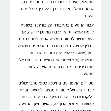
המסלול, העובר ברובו בכבישים מהירים דרך
גרמניה ופולין, אורך בדרך כלל בין 9.5 ל-10.5
שעות.
עבור הנוסעים בתחבורה הציבורית היבשתית,
קיימת אפשרות של רכבת ממינכן לורשה, אך
היא דורשת לפחות החלפה אחת, לרוב בתחנת
ברלין או וינה. חברת הרכבות הגרמנית דויטשה
באן (Deutsche Bahn) וחברת הרכבות
הפולנית (PKP Intercity) מציעות שירותים אלו,
המצריכים הזמנת כרטיס מראש בשל אורך
המסע.
מטיילים המעוניינים בחיסכון כספי מרבי יכולים
לבחור בקו של אוטובוס ממינכן לורשה. חברת
פליקסבוס (FlixBus) מפעילה נסיעות ישירות
קבועות במסלול ארוך זה, כאשר משך הנסיעה
באוטובוס נמשך בדרך כלל בין 14 ל-17 שעות.