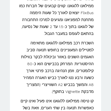
ממילאנו ללוגאנו. קווים קבועים של חברות כמו
FlixBus יוצאים לאורך כל שעות היממה
מתחנת למפוניאנו ומגיעים למרכז התחבורה
של לוגאנו בתוך כ-1.5 עד 2 שעות של נסיעה,
בהתאם לעומס במעבר הגבול.
השכרת רכב ממילאנו ללוגאנו מתאימה
למטיילים המעוניינים בחופש תנועה סביב
האגמים השונים באזור וביכולת לבקר בווילות
ההיסטוריות. המרחק בכבישים הוא כ-80
קילומטרים, וזמן הנהיגה ברכב פרטי אורך
כשעה ורבע נטו לאורך כביש האגרה המהיר
A8 והמשך בכביש A2 השווייצרי (המצריך
מדבקת Vignette בתוקף).
קו טיסה ממילאנו ללוגאנו אינו פעיל ואינו קיים
כאפשרות תנועה בין שתי הערים, וזאת בשל