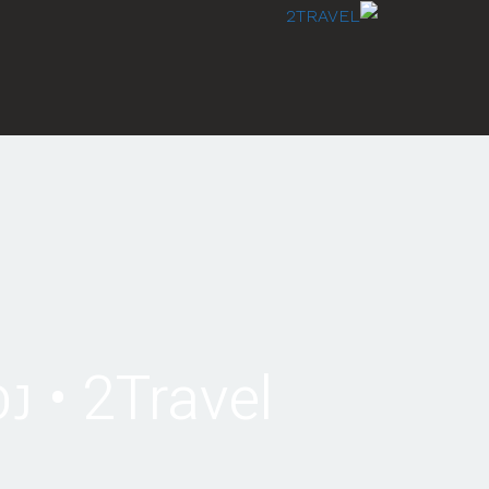
לתוכן
2Travel • נסיעה מלונדון לאדינבורו