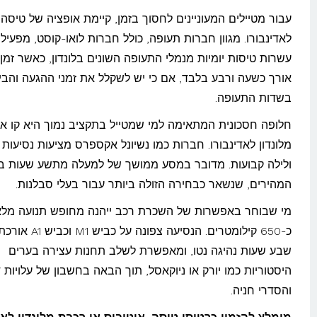
עבור מטיילים המעוניינים לחסוך בזמן, קיימת אופציה של טיסה מ
לאדינבורו. מגוון חברות תעופה, כולל חברות לואו-קוסט, מפעילו
עשרות טיסות יומיות מנמלי התעופה השונים בלונדון, כאשר זמן
אורך כשעה ורבע בלבד, אם כי יש לשקלל את זמני ההגעה והבי
בשדות התעופה.
חלופה חסכונית המתאימה למי שמטייל בתקציב נמוך היא קו או
מלונדון לאדינבורו. חברות כמו נשיונל אקספרס מציעות נסיעות י
ולילה קבועות. מדובר במסע ממושך של למעלה מתשע שעות ב
המהירים, שנשאר כבחירה הזולה ביותר עבור בעלי סבלנות.
מי שבוחר באפשרות של השכרת רכב ייהנה מחופש תנועה מלא
כ-650 קילומטרים. הנסיעה צפונה ע
שבע שעות נהיגה נטו, ומאפשרת לשלב תחנות עצירה בערים
היסטוריות כמו יורק או ניוקאסל, תוך הבאה בחשבון של עלויות 
והסדרי חניה.