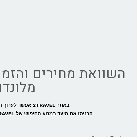
השוואת מחירים והזמנ
מלונדון
באתר 2TRAVEL אפשר לערוך השוואת מחירים מהירה, קלה וחכמה לכל נסיעה מלונדון לאדינבורו,
הכניסו את היעד במנוע החיפוש של 2TRAVEL ותוכלו להזמין כרטיסי טיסה, רכבת או אוטובוס מלונדון לאדינבורו בקלות: