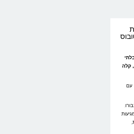
ת
ובוס
לתי
למהירה, קלה
 עם
ורו.
ומגיעות
,