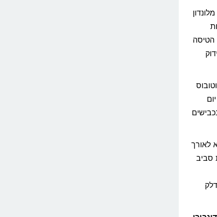
לונדון
ת
 הטיסה
דוק
טובוס
ום
כבישים
 לאורך
ל כביש M1 וכביש A1 אורכת סביב
דלק