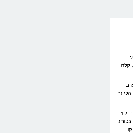
י
למהירה, קלה
רב
 הלגונה
 קווי
טורינו
קו