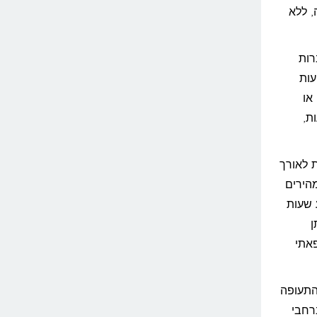
, ללא
רות
פר נסיעות
או
ת,
ת לאורך
הירים
ע שעות
תן
פאתי
 התעופה
תר ברחבי