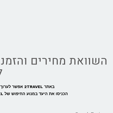
השוואת מחירים והזמנת
ל
באתר 2TRAVEL אפשר לערוך השוואת מחירים מהירה, קלה וחכמה לכל נסיעה מטורינו לונציה,
הכניסו את היעד במנוע החיפוש של 2TRAVEL ותוכלו להזמין כרטיסי רכבת או אוטובוס מטורינו לונציה בקלות: