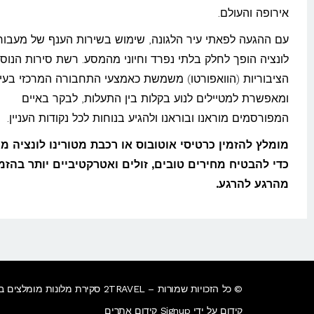
אירופה והעולם.
עם ההגעה לפאתי עיר הלגונה, שימוש בשירות הענף של מעבור
לונציה הופך לחלק בלתי נפרד וחיוני מהמסע. רשת סירות הנוס
הציבוריות (הוואפורטו) משמשת כאמצעי התחבורה המרכזי בעיר
ומאפשרת למטיילים לנוע בקלות בין התעלות, לבקר באיים
המפורסמים מוראנו ובוראנו ולהגיע בנוחות לכל נקודות העניין.
מומלץ להזמין כרטיסי אוטובוס או רכבת מטורינו לונציה מ
כדי להבטיח מחירים טובים, זולים ואטרקטיביים יותר בהזמ
מהרגע להרגע.
© כל הזכויות שמורות – 2TRAVEL סקירת מלונות מומלצים ברחבי העולם.
קידום על ידי Signup קידום אתרים