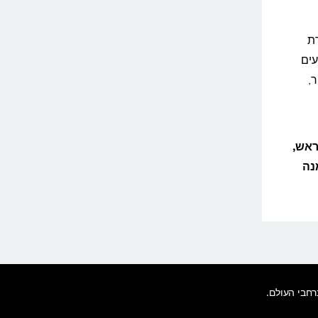
ת
עים
,
ראש,
נה