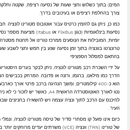
המים) בתוך כשלוש וחצי שעות של נסיעה רציפה, שקטה וחלקה
צורך בהחלפת רציפים או בעיכובים בדרך.
כמו כן, ניתן גם להזמין כרטיס עבור אוטובוס מטורינו לונציה. חב
נסיעות בינלאומיות (כגון FlixBus או Itabus) מציעות מס
יומיות, המובילות את הנוסעים ממרכז טורינו אל תחנות מסטרה 
טרונצ'טו בוונציה בתוך זמן נסיעה שנע בין חמש וחצי לשבע שעו
בהתאם למסלול הספציפי.
על ידי השכרת רכב מטורינו לונציה, ניתן לבקר בערים היסטוריו
הדרך כמו מילאנו, ברגמו, ורונה או פדובה. המרחק בכבישים המ
הוא כ-400 קילומטרים, ומשך הנהיגה ברכב פרטי אורך כארב
נטו לאורך האוטוסטרדה הראשית A4, כאשר יש לזכור כי לא ני
להיכנס עם הרכב לתוך ונציה עצמה ויש להשאירו בחניונים שב
העיר.
כיום אינו פועל קו מסחרי סדיר של טיסה מטורינו לונציה, ונמלי
של טורינו (TRN) וונציה (VCE) משרתים יעדים מרוחקים יו