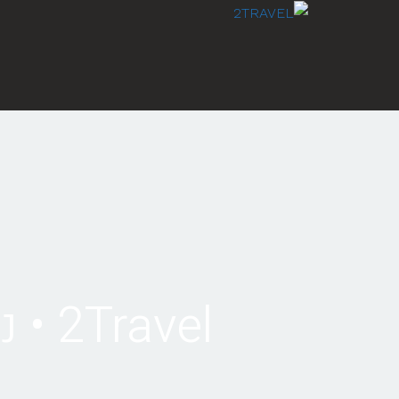
לתוכן
2Travel • נסיעה מטביליסי לבאקו