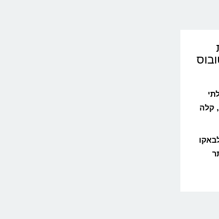
ובוס
תי
למהירה, קלה
לבאקו
ר