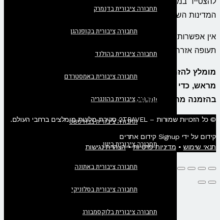
להצטייד במדבקות אגרה דיגיטליות (Vignette) מתאימות עבור
תחבורה ציבורית בדנמרק
המדינות השכנות עם חציית הגבולות.
תחבורה ציבורית בקופנהגן
אין אפשרות טיסה מזקופנה לזלצבורג, שכן בזקופנה אין נמל
תעופה אזרחי.
תחבורה ציבורית בהולנד
מומלץ להזמין כרטיסי אוטובוס או רכבת מזקופנה לזלצבורג
תחבורה ציבורית באמסטרדם
מראש, כדי להבטיח מחירים טובים, זולים ואטרקטיביים יותר
תחבורה ציבורית בהונגריה
בהזמנה מהרגע להרגע.
© כל הזכויות שמורות – 2TRAVEL סקירת מלונות מומלצים ברחבי העולם.
תחבורה ציבורית בבודפשט
קידום על ידי Signup קידום אתרים
תחבורה ציבורית ביוון
תנאי שימוש
•
מדיניות פרטיות
•
הצהרת נגישות
תחבורה ציבורית באתונה
תחבורה ציבורית בסלוניקי
תחבורה ציבורית בלוקסמבורג