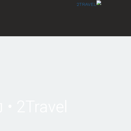
לתוכן
2Travel • נסיעה מונציה לפירנצה