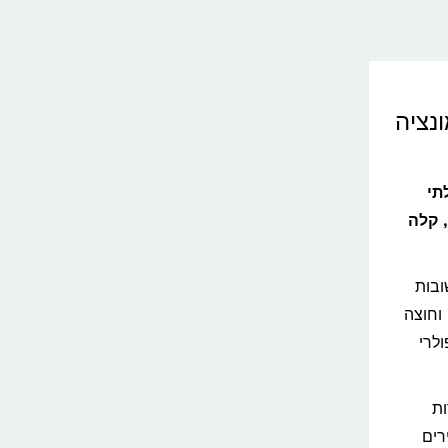
נציה
תי
למהירה, קלה
ובות
וחוצה
לרי
ות
 תדירים