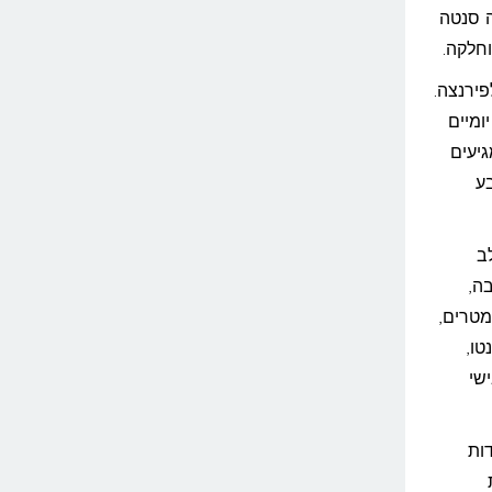
ה סנטה
פירנצה.
ציעות קווים יומיים
יעים
ע
ב
ה,
 בכבישים המהירים הוא כ-260 קילומטרים,
טו,
ולל כבישי
ות