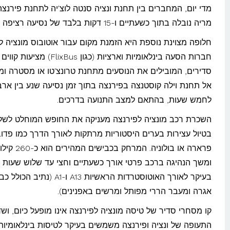
מדי יום, המחברים בין תחנת ונציה סנטה לוצ'יה לתחנת פירנצ
מריה נובלה בתוך כשעתיים ו-15 דקות בלבד של נסיעה רציפה וחלקה.
חלופה מצוינת נוספת היא הזמנת מקום עבור אוטובוס מונציה ל
חברות הסעה בינלאומיות וארציות (כגון FlixBus) מ
סדירים, המובילים את הנוסעים מתחנת טרונצ'טו או מסטרה ומג
אל תחנת וילה קוסטנצה בפירנצה בתוך זמן נסיעה שנע בין ארב
לחמש שעות, בהתאם למצב התנועה בדרכים.
השכרת רכב מונציה לפירנצה מעניקה את החופש המוחלט לשל
בטיול עצירות בערים היסטוריות מרתקות לאורך הדרך כמו פדוב
פרארה או בולוניה. המרחק
ומשך הנהיגה ברכב פרטי אורך כשעתיים וחצי עד שלוש שעות נ
בעיקר לאורך האוטוסטרדות הראשיות A13 ו-A1 (נתיב הכ
אגרה ומעבר הררי מפותל ומרשים באפנינים).
קו מסחרי סדיר של טיסה מונציה לפירנצה אינו מופעל כיום, ושד
התעופה של ונציה ופירנצה משמשים בעיקר לטיסות בינלאומיות