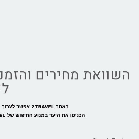
השוואת מחירים והזמנת
לפ
באתר 2TRAVEL אפשר לערוך השוואת מחירים מהירה, קלה וחכמה לכל נסיעה מונציה לפירנצה,
הכניסו את היעד במנוע החיפוש של 2TRAVEL ותוכלו להזמין כרטיסי רכבת או אוטובוס מונציה לפירנצה בקלות: