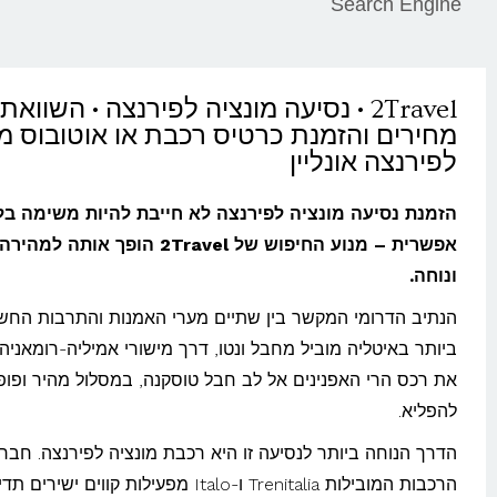
Search Engine
2Travel • נסיעה מונציה לפירנצה • השוואת
מחירים והזמנת כרטיס רכבת או אוטובוס מו
לפירנצה אונליין
הזמנת נסיעה מונציה לפירנצה לא חייבת להיות משימה בל
אפשרית – מנוע החיפוש של 2Travel הופך אותה 
ונוחה.
הנתיב הדרומי המקשר בין שתיים מערי האמנות והתרבות החש
ביותר באיטליה מוביל מחבל ונטו, דרך מישורי אמיליה-רומאניה 
את רכס הרי האפנינים אל לב חבל טוסקנה, במסלול מהיר ופופו
להפליא.
הדרך הנוחה ביותר לנסיעה זו היא רכבת מונציה לפירנצה. חבר
הרכבות המובילות Trenitalia ו-Italo מפעילות קווים ישירים