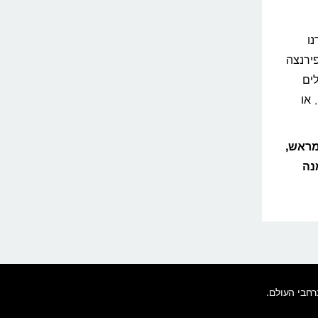
ו
פירנצה
לים
 או
מראש,
נה