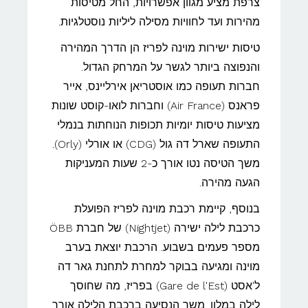
צרפת מציע מגוון אפשרויות, החל מטיסות
מהירות ועד לחוויות מסילה ליליות נוסטלגיות.
טיסות ישירות מוינה לפריז הן הדרך המהירה
והנפוצה ביותר לגשר על המרחק הגדול.
חברות תעופה כמו אוסטריאן אירליינס, אייר
פראנס (Air France) וחברות לואו-קוסט שונות
מציעות טיסות יומיות תכופות הנוחתות בנמלי
התעופה שארל דה גול (CDG) או אורלי (Orly).
משך הטיסה נטו אורך כ-2 שעות המעניקות
הגעה מהירה.
בנוסף, קיימת רכבת מוינה לפריז הפועלת
כרכבת לילה ישירה (Nightjet) של חברת ÖBB
מספר פעמים בשבוע. הרכבת יוצאת בערב
מוינה ומגיעה בבוקר למחרת לתחנת גאר דה
ל'אסט (Gare de l'Est) בפריז, מה שחוסך
לילה במלון. משך הנסיעה ברכבת הלילה אורך