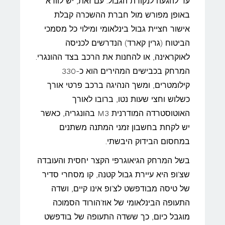
עד להגעה לנקודת הגבול. עם זאת, יש לוודא
באופן מפורש מול חברת ההשכרה קבלת
אישור חציית גבול בינלאומי ומילוי כל מסמכי
הביטוח (גרין קארד) הנדרשים לכניסה
לאוקראינה, או להחנות את הרכב בצד ההונגרי.
המרחק בכבישים המהירים הוא כ-330
קילומטרים, ומשך הנהיגה ברכב פרטי אורך
כשלוש וחצי שעות נטו, ברובו לאורך
האוטוסטרדה המודרנית M3 בהונגריה, כאשר
יש לקחת בחשבון זמני המתנה משתנים
במחסום הבידוק היבשתי.
בשל המרחק הגיאוגרפי הקצר יחסית והעובדה
שצ'ופ היא עיירת גבול קטנה, קו מסחרי סדיר
של טיסה מבודפשט לצ'ופ אינו קיים, ושדה
התעופה הבינלאומי של אוז'הורוד הסמוכה
מוגבל כיום, כך ששדה התעופה של בודפשט