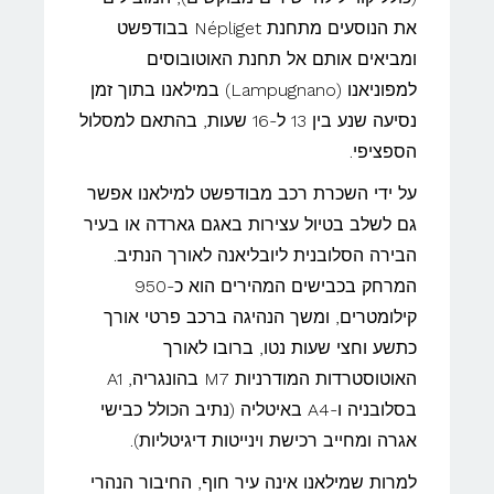
את הנוסעים מתחנת Népliget בבודפשט
ומביאים אותם אל תחנת האוטובוסים
למפוניאנו (Lampugnano) במילאנו בתוך זמן
נסיעה שנע בין 13 ל-16 שעות, בהתאם למסלול
הספציפי.
על ידי השכרת רכב מבודפשט למילאנו אפשר
גם לשלב בטיול עצירות באגם גארדה או בעיר
הבירה הסלובנית ליובליאנה לאורך הנתיב.
המרחק בכבישים המהירים הוא כ-950
קילומטרים, ומשך הנהיגה ברכב פרטי אורך
כתשע וחצי שעות נטו, ברובו לאורך
האוטוסטרדות המודרניות M7 בהונגריה, A1
בסלובניה ו-A4 באיטליה (נתיב הכולל כבישי
אגרה ומחייב רכישת וינייטות דיגיטליות).
למרות שמילאנו אינה עיר חוף, החיבור הנהרי