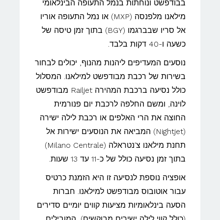
בבודפשט ונוחתות בנמל התעופה הבינלאומי
מילאנו מלפנסה (MXP) או נמל התעופה אוריו
אל סריו שבברגמו (BGY) בתוך זמן טיסה של
כשעה ו-40 דקות בלבד.
נוסעים המעדיפים ליהנות מהנוף, יכולים לבחור
בשירות של רכבת מבודפשט למילאנו. המסלול
כולל נסיעה ברכבת המהירה Railjet מבודפשט
לוינה, ומשם החלפה לרכבת יום פנורמית
החוצה את הרי האלפים או רכבת לילה ישירה
(Nightjet) המביאה את הנוסעים ישירות אל
תחנת מילאנו צ'נטראלה (Milano Centrale)
בתוך זמן נסיעה כולל של כ-11 עד 13 שעות.
אופציה נוספת לנסיעה זו היא הזמנת כרטיס
עבור אוטובוס מבודפשט למילאנו. חברות
הסעה בינלאומיות מציעות קווים יומיים סדירים
(כולל קווי לילה ישירים מבוקשים), המובילים