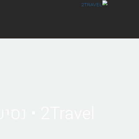
לתוכן
2Travel • נסיעה מבודפשט להאלשטאט