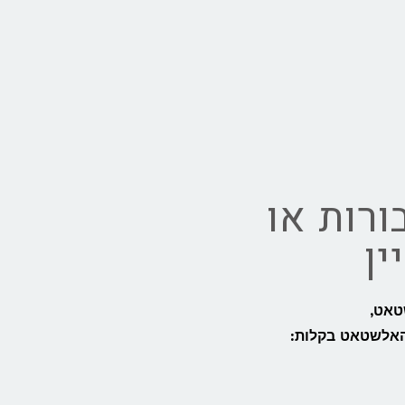
ורות או
ן