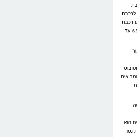
בת
L), משם החלפה לרכבת
 (Attnang-Puchheim), ומשם רכבת
נופית נוספת המגיעה לתחנת האלשטאט בתוך זמן כולל של כ-6.5 עד
ר
טובוס
דיים המביאים
שנע בין 7 ל-9 שעות,
ה
ם הוא
 נטו,