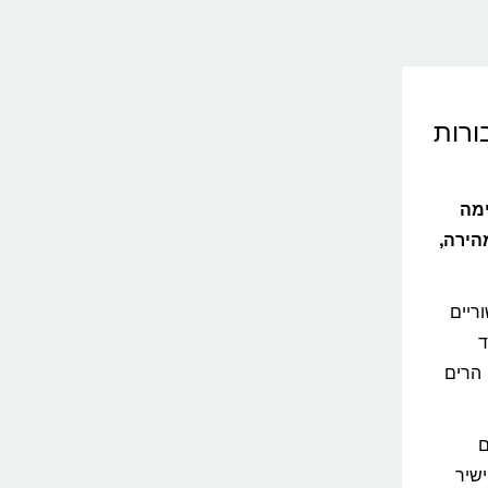
ורות
מה
ופך אותה למהירה,
ריים
ד
 הרים
ם
שיר