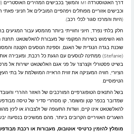
וכבישים אזוריים מפותלים ויפהפיים המובילים אל חניוני פאתי ה
(היות והמרכז סגור לכלי רכב).
חלק בלתי נפרד, חיוני וחווייתי ביותר מהמסע עבור המגיעים ב
הוא השימוש בשירות המקומי של מעבורת להאלשטאט. תחנת 
שוכנת בגדה הנגדית של האגם, וספינת הנוסעים הקטנה והמסו
(Stefanie) ממתינה לנוסעים עם הגעת כל רכבת, ומעבירה אות
בשייט פסטורלי וקצרצר על פני אגם האלשטאט ישירות אל מרכ
הציורי, חוויה המעניקה את זווית הראייה המושלמת על בתי העץ
הטיפוסיים.
בשל התנאים הטופוגרפיים המורכבים של האזור ההררי והעובד
שמדובר בכפר קטן ומשומר, קו מסחרי סדיר של טיסה מבודפש
להאלשטאט אינו קיים, ושדות התעופה של זלצבורג או לינץ מהוו
השערים האוויריים הקרובים ביותר, מהם ממשיכים בנסיעה יבש
מומלץ להזמין כרטיסי אוטובוס, מעבורות או רכבת מבודפ