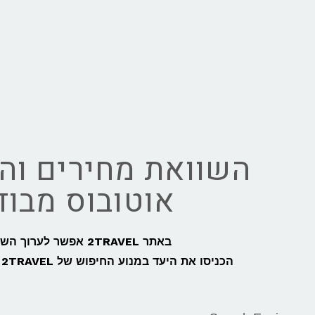
השוואת מחירים והז
אוטובוס מבו
באתר 2TRAVEL אפשר לערוך השוואת מחירים מהירה, קלה וחכמה לכל נסיעה מבודפשט להאלשטאט,
הכניסו את היעד במנוע החיפוש של 2TRAVEL ותוכלו להזמין כרטיסי רכבת, מעבורות או אוטובוס מבודפשט להאלשטאט בקלות: