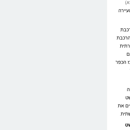
דרך האוטוסטרדה M1 והמשך בכבישים המהירים האוסטריים (A1)
עיירה
רכבת
הרכבת
רתית
ם
ז הכפר
ה
ט
ים את
תית.
שט