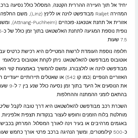
יחיד אל תוך העיירה ההררית הקטנה, המסלול כולל נסיעה ברכ
המהירה Railjet מבודפשט לוינה או ללינץ (inz
אזורית אל תחנת אטנאנג-פוכהיים
7.5 שעות.
חלופה נוספת העומדת לרשות המטיילים היא רכישת כרטיס עבו
אוטובוס מבודפשט להאלשטאט. ניתן לקחת אוטובוס בינלאומי
מבודפשט לוינה או לזלצבורג, ומשם להמשיך באמצעות קווי האו
האזוריים הנופיים (כמו קו 542) או שאטלים תיירותיים ייעו
את הנוסעים אל היעד בתוך זמן נסיעה כולל 
בהתאם לזמני ההמתנה וההחלפות.
השכרת רכב מבודפשט להאלשטאט היא דרך טובה לקבל שליט
מוחלטת בלוח הזמנים וחופש לעצור בנקודות תצפית אלפיניות,
באגמים מרהיבים או בעיר וינה לאורך המסלול. המרחק בכבישי
כ-500 קילומטרים, ומשך הנהיגה ברכב פרטי אורך כחמש שעות