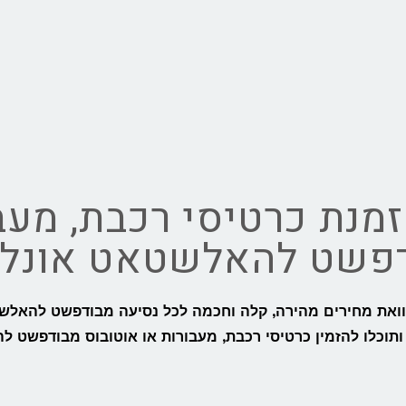
מנת כרטיסי רכבת, מעב
דפשט להאלשטאט אונליי