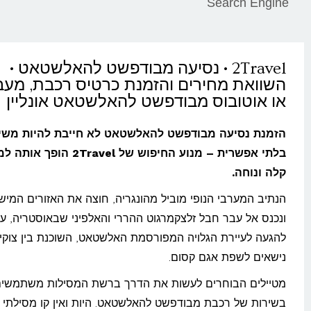
Search Engine
2Travel • נסיעה מבודפשט להאלשטאט •
השוואת מחירים והזמנת כרטיס רכבת, מעב
או אוטובוס מבודפשט להאלשטאט אונליין
הזמנת נסיעה מבודפשט להאלשטאט לא חייבת להיות משי
בלתי אפשרית – מנוע החיפוש של 2Travel ה
קלה ונוחה.
הנתיב המערבי הנופי מוביל מהונגריה, חוצה את האזורים המישו
ונכנס אל עבר חבל זלצקמרגוט ההררי והאלפיני שבאוסטריה, ע
להגעה לעיירת הגלויה המפורסמת האלשטאט, השוכנת בין צוקי
נישאים לשפת אגם קסום.
מטיילים הבוחרים לעשות את הדרך ברשת המסילות משתמשי
בשירות של רכבת מבודפשט להאלשטאט. היות ואין קו מסילתי י